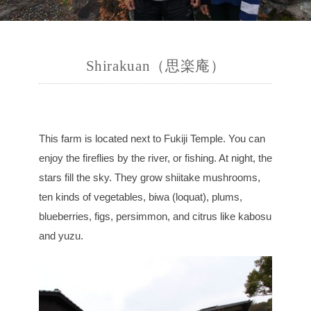
Shirakuan（思楽庵）
This farm is located next to Fukiji Temple. You can
enjoy the fireflies by the river, or fishing. At night, the
stars fill the sky. They grow shiitake mushrooms,
ten kinds of vegetables, biwa (loquat), plums,
blueberries, figs, persimmon, and citrus like kabosu
and yuzu.